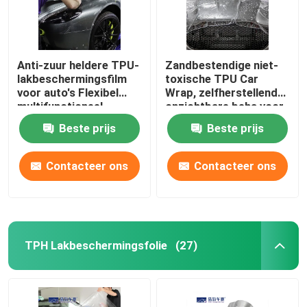
Anti-zuur heldere TPU-
Zandbestendige niet-
lakbeschermingsfilm
toxische TPU Car
voor auto's Flexibel
Wrap, zelfherstellende
multifunctioneel
onzichtbare beha voor
in de auto
Beste prijs
Beste prijs
Contacteer ons
Contacteer ons
Thuis
TPH Lakbeschermingsfolie
(27)
Producten
Videos