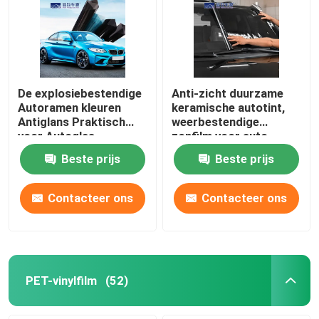
TPU-de Film van de Verfbescherming
TPH Lakbeschermingsfolie
De explosiebestendige
Anti-zicht duurzame
Autoramen kleuren
keramische autotint,
Antiglans Praktisch
weerbestendige
Autoramentint
voor Autoglas
zonfilm voor auto
Beste prijs
Beste prijs
PET-vinylfilm
Contacteer ons
Contacteer ons
De Vinylfilm van pvc
De Steekproefboek van de autoomslag
PET-vinylfilm
(52)
Car Wrap-tool