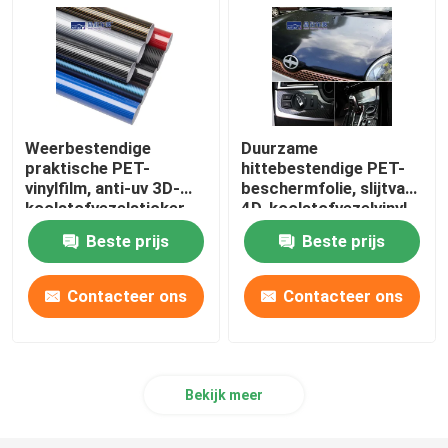
De Beschermer van het autowindscherm
Producten voor auto-onderhoud
Weerbestendige
Duurzame
praktische PET-
hittebestendige PET-
vinylfilm, anti-uv 3D-
beschermfolie, slijtvast
koolstofvezelsticker
4D-koolstofvezelvinyl
Beste prijs
Beste prijs
Contacteer ons
Contacteer ons
Bekijk meer