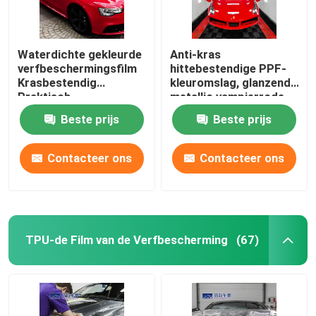
Waterdichte gekleurde
Anti-kras
verfbeschermingsfilm
hittebestendige PPF-
Krasbestendig
kleuromslag, glanzende
Praktisch
metallic vampierrode
vinylomslag
Beste prijs
Beste prijs
Contacteer ons
Contacteer ons
TPU-de Film van de Verfbescherming
(67)