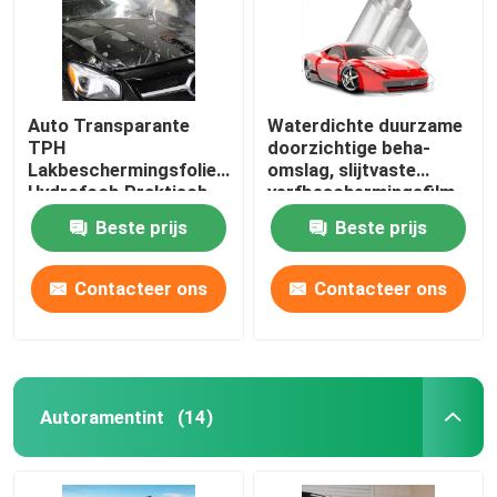
Over ons
Auto Transparante
Waterdichte duurzame
Fabrieksreis
TPH
doorzichtige beha-
Lakbeschermingsfolie
omslag, slijtvaste
Hydrofoob Praktisch
verfbeschermingsfilm
Kwaliteitscontrole
Beste prijs
Beste prijs
Contacteer ons
Contacteer ons
Contacteer ons
nieuws
Alle Gevallen
Autoramentint
(14)
Gekleurde lakbeschermingsfolie