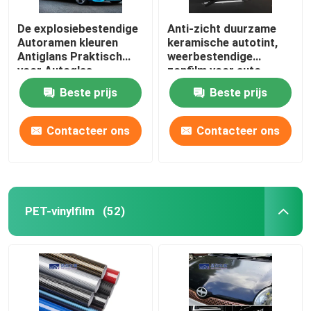
De explosiebestendige
Anti-zicht duurzame
Autoramen kleuren
keramische autotint,
Antiglans Praktisch
weerbestendige
voor Autoglas
zonfilm voor auto
Beste prijs
Beste prijs
Contacteer ons
Contacteer ons
PET-vinylfilm
(52)