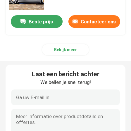
TPU-de Film van de Verfbescherming
Beste prijs
Contacteer ons
TPH Lakbeschermingsfolie
Bekijk meer
Autoramentint
PET-vinylfilm
Laat een bericht achter
We bellen je snel terug!
De Vinylfilm van pvc
De Steekproefboek van de autoomslag
Car Wrap-tool