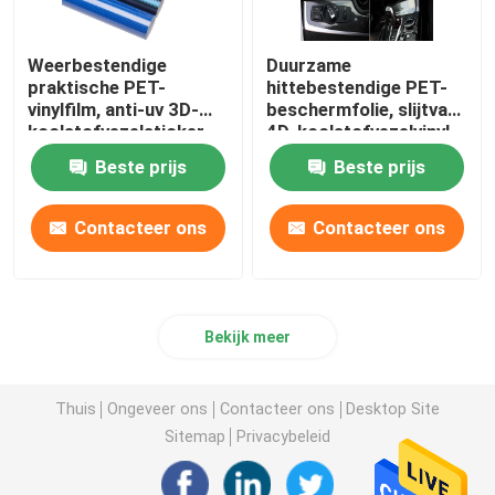
Weerbestendige
Duurzame
praktische PET-
hittebestendige PET-
vinylfilm, anti-uv 3D-
beschermfolie, slijtvast
koolstofvezelsticker
4D-koolstofvezelvinyl
Beste prijs
Beste prijs
Contacteer ons
Contacteer ons
Bekijk meer
Thuis
Ongeveer ons
Contacteer ons
Desktop Site
Sitemap
Privacybeleid