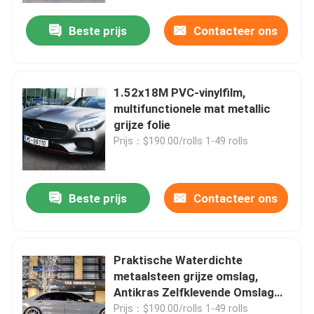
Beste prijs
Contacteer ons
Over ons
Fabrieksreis
1.52x18M PVC-vinylfilm,
multifunctionele mat metallic
grijze folie
Kwaliteitscontrole
Prijs：$190.00/rolls 1-49 rolls
Contacteer ons
Beste prijs
Contacteer ons
nieuws
Praktische Waterdichte
Alle Gevallen
metaalsteen grijze omslag,
Antikras Zelfklevende Omslag
Gekleurde lakbeschermingsfolie
voor Auto's
Prijs：$190.00/rolls 1-49 rolls