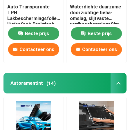
Auto Transparante
Waterdichte duurzame
TPH
doorzichtige beha-
Lakbeschermingsfolie
omslag, slijtvaste
Hydrofoob Praktisch
verfbeschermingsfilm
Beste prijs
Beste prijs
Contacteer ons
Contacteer ons
Autoramentint
(14)