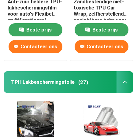
Anti-zuur heldere TPU-
Zandbestendige niet-
lakbeschermingsfilm
toxische TPU Car
voor auto's Flexibel
Wrap, zelfherstellende
multifunctioneel
onzichtbare beha voor
in de auto
Beste prijs
Beste prijs
Contacteer ons
Contacteer ons
TPH Lakbeschermingsfolie
(27)