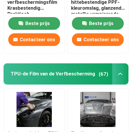
verfbeschermingsfilm
hittebestendige PPF-
Krasbestendig
kleuromslag, glanzende
Praktisch
metallic vampierrode
vinylomslag
Beste prijs
Beste prijs
Contacteer ons
Contacteer ons
TPU-de Film van de Verfbescherming
(67)