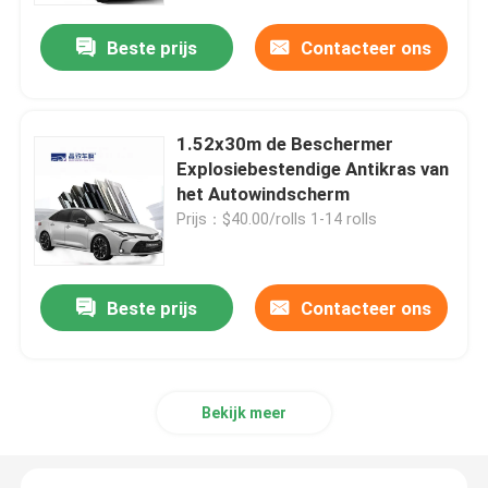
Beste prijs
Contacteer ons
Over ons
Fabrieksreis
1.52x30m de Beschermer
Explosiebestendige Antikras van
het Autowindscherm
Kwaliteitscontrole
Prijs：$40.00/rolls 1-14 rolls
Contacteer ons
Beste prijs
Contacteer ons
nieuws
Alle Gevallen
Bekijk meer
Gekleurde lakbeschermingsfolie