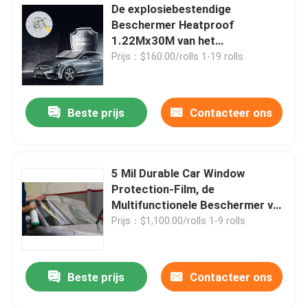
De explosiebestendige
Beschermer Heatproof
1.22Mx30M van het
Autowindscherm
Prijs：$160.00/rolls 1-19 rolls
Beste prijs
Contacteer ons
5 Mil Durable Car Window
Protection-Film, de
Multifunctionele Beschermer van
de Windschermzon
Prijs：$1,100.00/rolls 1-9 rolls
Beste prijs
Contacteer ons