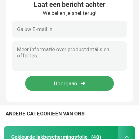
Laat een bericht achter
We bellen je snel terug!
TPU-de Film van de Verfbescherming
TPH Lakbeschermingsfolie
Autoramentint
PET-vinylfilm
De Vinylfilm van pvc
ANDERE CATEGORIEËN VAN ONS
De Steekproefboek van de autoomslag
Car Wrap-tool
Gekleurde lakbeschermingsfolie
(40)