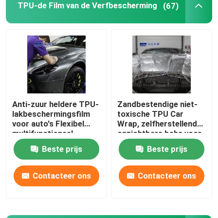
TPU-de Film van de Verfbescherming
(67)
Anti-zuur heldere TPU-
Zandbestendige niet-
lakbeschermingsfilm
toxische TPU Car
voor auto's Flexibel
Wrap, zelfherstellende
multifunctioneel
onzichtbare beha voor
in de auto
Beste prijs
Beste prijs
Contacteer ons
Contacteer ons