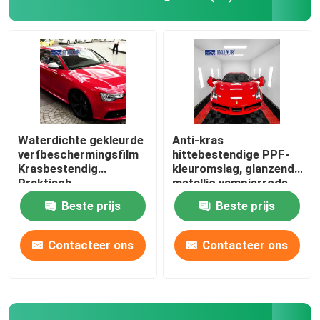
De Beschermer van het autowindscherm
Producten voor auto-onderhoud
Waterdichte gekleurde
Anti-kras
verfbeschermingsfilm
hittebestendige PPF-
Krasbestendig
kleuromslag, glanzende
Praktisch
metallic vampierrode
vinylomslag
Beste prijs
Beste prijs
Contacteer ons
Contacteer ons