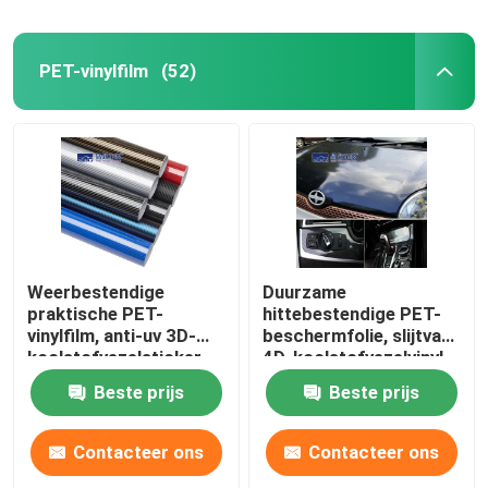
PET-vinylfilm
(52)
Weerbestendige
Duurzame
praktische PET-
hittebestendige PET-
vinylfilm, anti-uv 3D-
beschermfolie, slijtvast
koolstofvezelsticker
4D-koolstofvezelvinyl
Beste prijs
Beste prijs
Contacteer ons
Contacteer ons