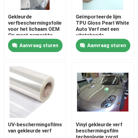
Gekleurde
Geïmporteerde lijm
verfbeschermingsfolie
TPU Gloss Pearl White
voor het lichaam OEM
Auto Verf met een
Op maat gemaakte
uitstekende
specificatieverzoek
duurzaamheid
Aanvraag sturen
Aanvraag sturen
Thuis
Producten
UV-beschermingsfilms
Vinyl gekleurde verf
van gekleurde verf
beschermingsfilm
Videos
technologie zorgt