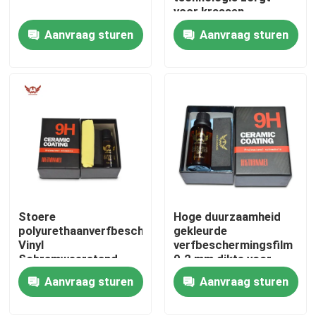
voor krassen-
weerstand 0,2 mm
Aanvraag sturen
Aanvraag sturen
Over ons
Fabrieksreis
Kwaliteitscontrole
Contacteer ons
Stoere
Hoge duurzaamheid
nieuws
polyurethaanverfbeschermingsfilm
gekleurde
Vinyl
verfbeschermingsfilm
Schramweerstand
0.2 mm dikte voor
Alle Gevallen
versterkte
Aanvraag sturen
Aanvraag sturen
Gekleurde lakbeschermingsfolie