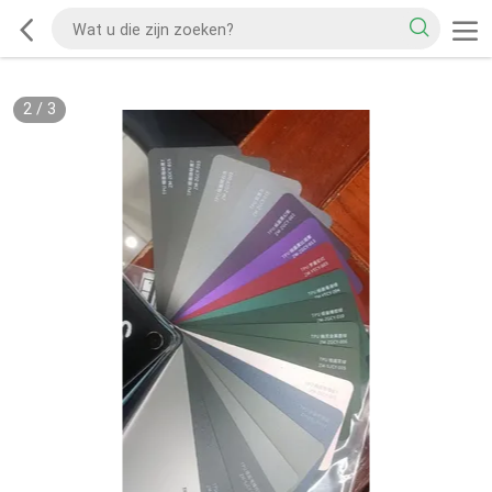
2
/
3