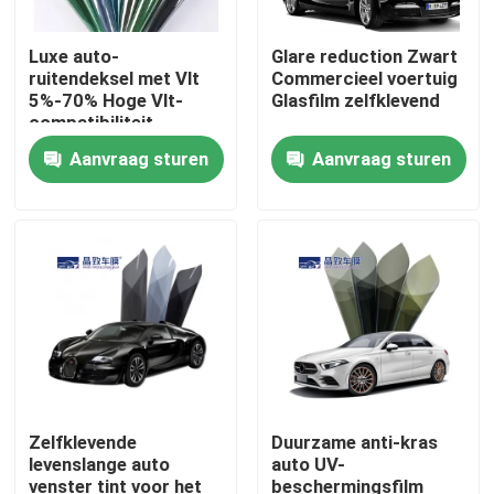
Luxe auto-
Glare reduction Zwart
ruitendeksel met Vlt
Commercieel voertuig
5%-70% Hoge Vlt-
Glasfilm zelfklevend
compatibiliteit
Aanvraag sturen
Aanvraag sturen
Thuis
Producten
Zelfklevende
Duurzame anti-kras
levenslange auto
auto UV-
venster tint voor het
beschermingsfilm
Videos