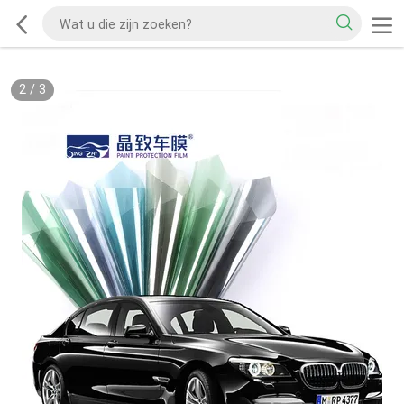
2
/
3