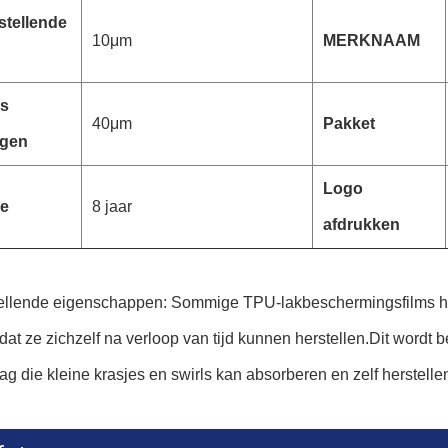
stellende
10μm
MERKNAAM
es
40μm
Pakket
ngen
Logo
ie
8 jaar
afdrukken
tellende eigenschappen: Sommige TPU-lakbeschermingsfilms h
dat ze zichzelf na verloop van tijd kunnen herstellen.Dit wordt 
ag die kleine krasjes en swirls kan absorberen en zelf herstelle