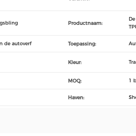
De
ngsbling
Productnaam:
TP
 de autoverf
Au
Toepassing:
Tr
Kleur:
1 
MOQ:
Sh
Haven: