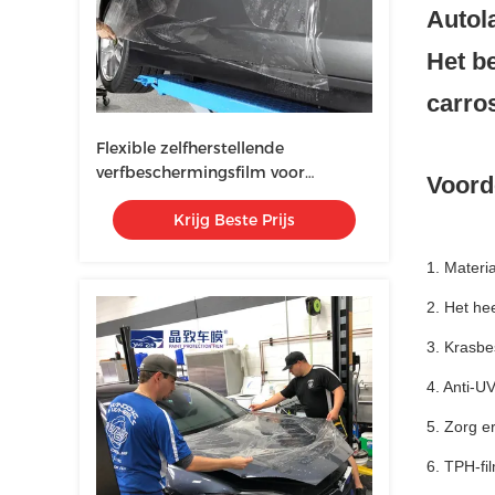
Autol
Het be
carros
Flexible zelfherstellende
verfbeschermingsfilm voor
Voord
carrosserieverpakking vlekwerend
Krijg Beste Prijs
1. Materia
2. Het hee
3. Krasbe
4. Anti-UV
5. Zorg e
6. TPH-fi