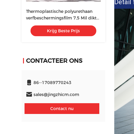
Detail
Thermoplastische polyurethaan
verfbeschermingsfilm 7,5 Mil dikte
gemakkelijk te installeren
Krijg Beste Prijs
CONTACTEER ONS
86--17089770243
sales@jingzhicm.com
Contact nu