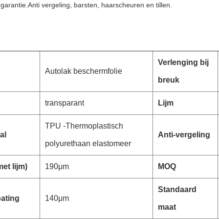
r garantie.Anti vergeling, barsten, haarscheuren en tillen.
Verlenging bij
Autolak beschermfolie
breuk
transparant
Lijm
TPU -Thermoplastisch
al
Anti-vergeling
polyurethaan elastomeer
met lijm)
190μm
MOQ
Standaard
ating
140μm
maat