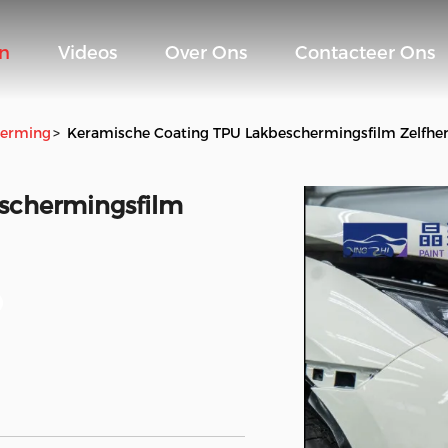
n
Videos
Over Ons
Contacteer Ons
herming
>
Keramische Coating TPU Lakbeschermingsfilm Zelfher
schermingsfilm