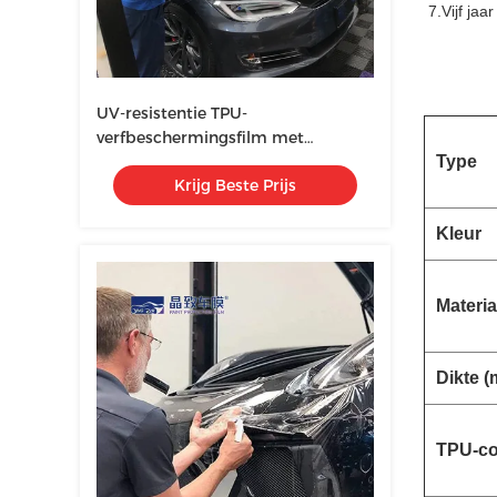
7.Vijf jaa
UV-resistentie TPU-
verfbeschermingsfilm met
geïmporteerd lijm Cyberpunk-
Type
Krijg Beste Prijs
ontwerp
Kleur
Materia
Dikte (
TPU-co