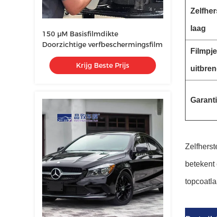
Zelfher
laag
150 μM Basisfilmdikte
Doorzichtige verfbeschermingsfilm
Filmpj
Krijg Beste Prijs
uitbre
Garant
Zelfhers
betekent 
topcoatla