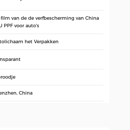
 film van de de verfbescherming van China
U PPF voor auto's
tolichaam het Verpakken
ansparant
broodje
enzhen, China