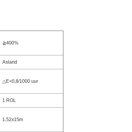
≧400%
Asland
△E<0,8/1000 uur
1 ROL
1.52x15m