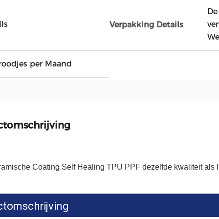
De
lls
ve
Verpakking Details
We
roodjes per Maand
ctomschrijving
amische Coating Self Healing TPU PPF dezelfde kwaliteit als 
tomschrijving